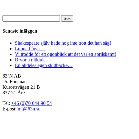
Sök
efter:
Senaste inläggen
Shakespeare själv hade nog inte trott det han såg!
Lunna Pågar…
Vi trodde för ett ögonblick att det var ett aprilskämt!
Bryoria nitidula…
En alldeles egen skidbacke…
63°N AB
c/o Forsman
Kurortsvägen 21 B
837 51 Åre
Tel:
+46 (0)70 644 90 54
E-post:
mf@63n.se