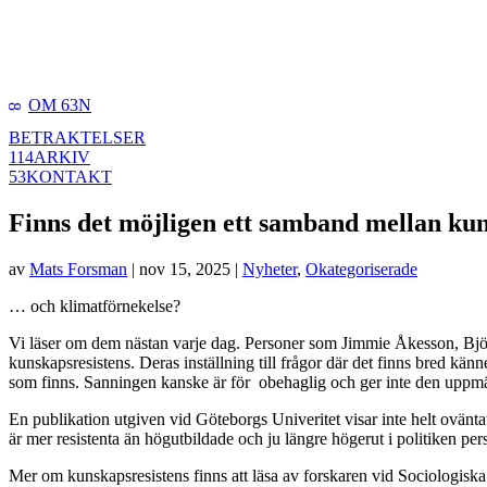
OM 63N
8
BETRAKTELSER
114
ARKIV
53
KONTAKT
Finns det möjligen ett samband mellan ku
av
Mats Forsman
|
nov 15, 2025
|
Nyheter
,
Okategoriserade
… och klimatförnekelse?
Vi läser om dem nästan varje dag. Personer som Jimmie Åkesson, Björ
kunskapsresistens. Deras inställning till frågor där det finns bred k
som finns. Sanningen kanske är för obehaglig och ger inte den uppmä
En publikation utgiven vid Göteborgs Univeritet visar inte helt ovänta
är mer resistenta än högutbildade och ju längre högerut i politiken pe
Mer om kunskapsresistens finns att läsa av forskaren vid Sociologiska