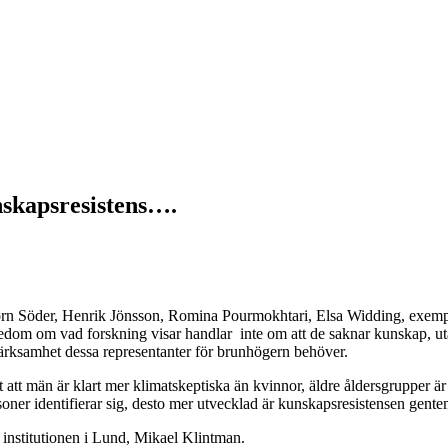
nskapsresistens….
n Söder, Henrik Jönsson, Romina Pourmokhtari, Elsa Widding, exemplen
ännedom om vad forskning visar handlar inte om att de saknar kunskap, u
rksamhet dessa representanter för brunhögern behöver.
t att män är klart mer klimatskeptiska än kvinnor, äldre åldersgrupper är
rsoner identifierar sig, desto mer utvecklad är kunskapsresistensen gent
 institutionen i Lund, Mikael Klintman.