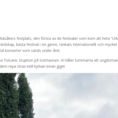
äsåkers festplats, den första av de festivaler som kom att heta ”Urku
 värdskap, bästa festival i sin genre, rankats internationellt och mycket
antal konserter som sänds under året.
se Folcanic Eruption på Solchansen. Vi håller tummarna att ungdomar
 dem repa strax intill kyrkan innan giget