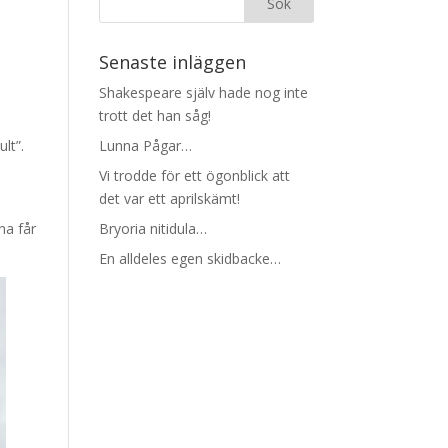
Senaste inläggen
Shakespeare själv hade nog inte
trott det han såg!
lt”.
Lunna Pågar…
Vi trodde för ett ögonblick att
det var ett aprilskämt!
na får
Bryoria nitidula…
En alldeles egen skidbacke…