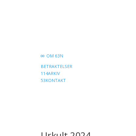
OM 63N
8
BETRAKTELSER
114
ARKIV
53
KONTAKT
Urkult 2024