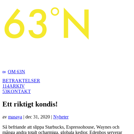
OM 63N
8
BETRAKTELSER
114
ARKIV
53
KONTAKT
Ett riktigt kondis!
av
masaya
|
dec 31, 2020
|
Nyheter
Så befriande att slippa Starbucks, Espressohouse, Waynes och
många andra totalt ocharmiga, globala kedjor. Edenbos serverar