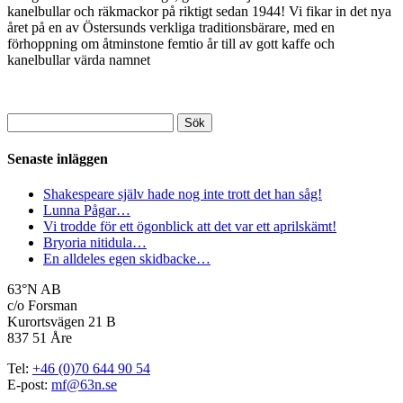
kanelbullar och räkmackor på riktigt sedan 1944! Vi fikar in det nya
året på en av Östersunds verkliga traditionsbärare, med en
förhoppning om åtminstone femtio år till av gott kaffe och
kanelbullar värda namnet
Sök
efter:
Senaste inläggen
Shakespeare själv hade nog inte trott det han såg!
Lunna Pågar…
Vi trodde för ett ögonblick att det var ett aprilskämt!
Bryoria nitidula…
En alldeles egen skidbacke…
63°N AB
c/o Forsman
Kurortsvägen 21 B
837 51 Åre
Tel:
+46 (0)70 644 90 54
E-post:
mf@63n.se