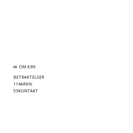
OM 63N
8
BETRAKTELSER
114
ARKIV
53
KONTAKT